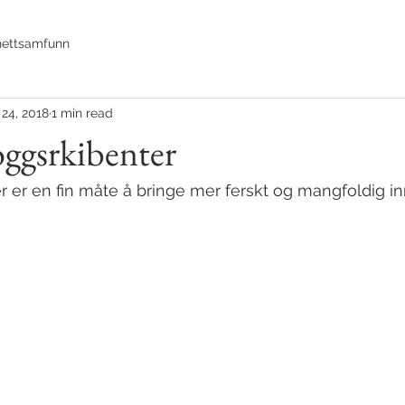
 nettsamfunn
24, 2018
1 min read
oggsrkibenter
er er en fin måte å bringe mer ferskt og mangfoldig inn