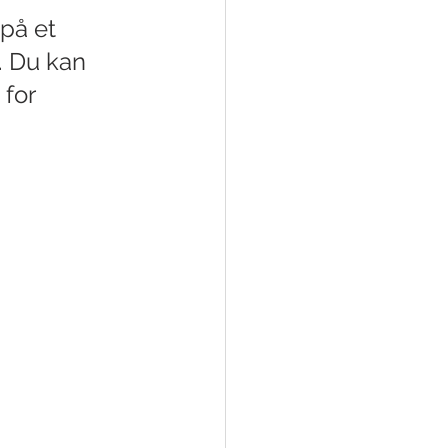
 på et 
 Du kan 
for 
 