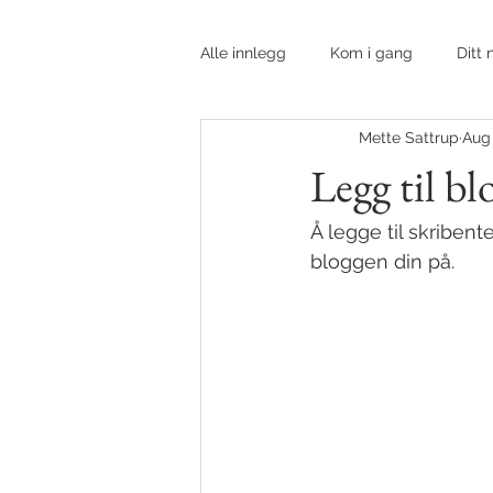
Alle innlegg
Kom i gang
Ditt
Mette Sattrup
Aug 
Legg til bl
Å legge til skribent
bloggen din på. 