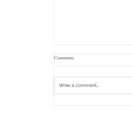
Comments
Write a comment...
Bygg et helt bloggsamfunn